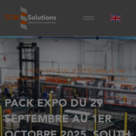
Accueil
»
PACK EXPO DU 29 SEPTEMBRE AU 1er
OCTOBRE 2025. SOUTH UPPER HALL – STAND SU-
26065.
PACK EXPO DU 29
SEPTEMBRE AU 1ER
OCTOBRE 2025. SOUTH